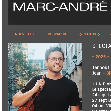
NOUVELLES
BIOGRAPHIE
◇ PHOTOS ◇
SPECT
– 2026 –
1er août 
Jean –
Bi
« UN PIA
Le spect
24 sept L
27 sept
04 oct VI