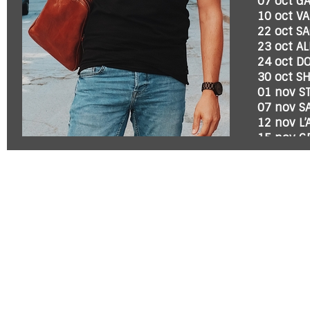
07 oct G
10 oct VA
22 oct S
23 oct A
24 oct D
30 oct S
01 nov S
07 nov S
12 nov L
15 nov G
« LE PET
En tourn