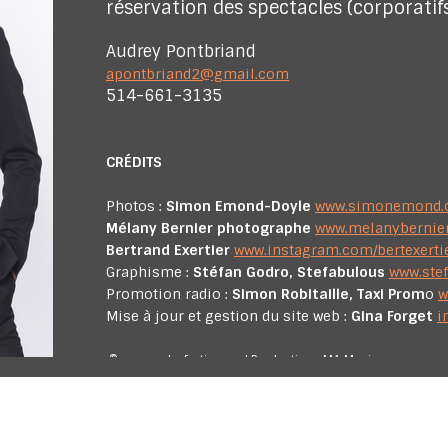
réservation des spectacles (corporatifs
Audrey Pontbriand
apontbriand2@gmail.com
514-661-3135
CRÉDITS
Photos :
Simon Emond-Doyle
www.simonemond
Mélany Bernier photographe
www.melanybernie
Bertrand Exertier
www.instagram.com/bertexerti
Graphisme :
Stéfan Godro, Stefabulous
www.ste
Promotion radio :
Simon Robitaille, Taxi Prom
o
w
Mise à jour et gestion du site web :
Gina Forget
i
© marcandrefortin.com | Productions MA Musique
Tous droits réservés