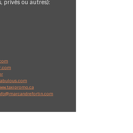
, privés ou autres):
.com
r.com
er
fabulous.com
ww.taxipromo.ca
nfo@marcandrefortin.com